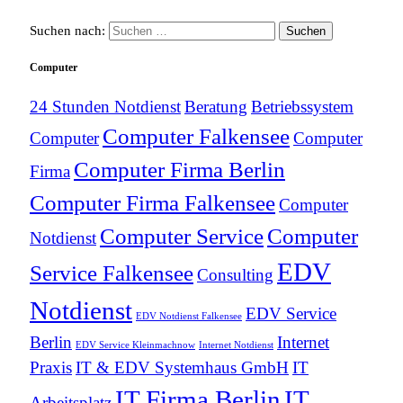
Suchen nach:
Computer
24 Stunden Notdienst
Beratung
Betriebssystem
Computer Falkensee
Computer
Computer
Computer Firma Berlin
Firma
Computer Firma Falkensee
Computer
Computer Service
Computer
Notdienst
EDV
Service Falkensee
Consulting
Notdienst
EDV Service
EDV Notdienst Falkensee
Berlin
Internet
EDV Service Kleinmachnow
Internet Notdienst
Praxis
IT & EDV Systemhaus GmbH
IT
IT Firma Berlin
IT
Arbeitsplatz