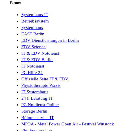
Partner
Systemhaus IT
Betriebssystem
Systemhaus
EAST Berlin
EDV Dienstleistungen in Berlin
EDV Science
IT & EDV Notdienst
IT & EDV Berlin
IT Notdienst
PC Hilfe 24
Offizielle Seite IT & EDV
Physiotherapie Praxis
IT Systemhaus
24 h Beratung IT
PC Notdienst Online
Storage Berlin
Bühnenservice IT
MPOA - Metal Power Open Air - Festival Wittstock
Ehe Versprechen