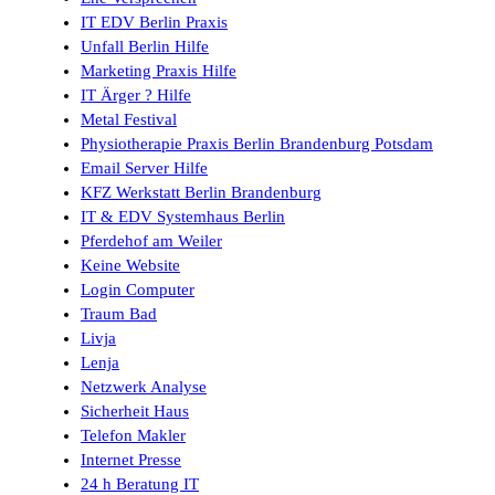
IT EDV Berlin Praxis
Unfall Berlin Hilfe
Marketing Praxis Hilfe
IT Ärger ? Hilfe
Metal Festival
Physiotherapie Praxis Berlin Brandenburg Potsdam
Email Server Hilfe
KFZ Werkstatt Berlin Brandenburg
IT & EDV Systemhaus Berlin
Pferdehof am Weiler
Keine Website
Login Computer
Traum Bad
Livja
Lenja
Netzwerk Analyse
Sicherheit Haus
Telefon Makler
Internet Presse
24 h Beratung IT